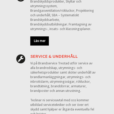
Brandskyddsprodukter, Skyltar och
utrymningssystem,
Brandgasventilation/rökluckor, Projektering
och underhåll, SBA – Systematiskt
Brandskyddsarbete,
Brandskyddsutbildningar. Framtagning av
utrymnings-, insats- och klassningsplaner.
Läs mer
SERVICE & UNDERHÅLL
Vi på Brandservice Trestad utför service av
alla brandredskap, utrymnings- och
säkerhetsprodukter samt sköter underhåll av
brandlarmanläggningar, utrymnings- och
inbrottslarm, utrymningsvägar, rökluckor,
brandtätning, branddörrar, armaturer,
brandposter och annan utrustning.
Tecknar ni serviceavtal med oss kommer
utbildad servicetekniker och ser över ert
skydd samt hjälper er åtgärda eventuella fel
och brister.